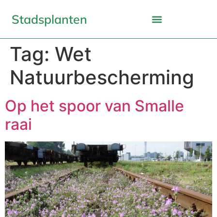
Stadsplanten
Tag:
Wet
Natuurbescherming
Op het spoor van Smalle
raai