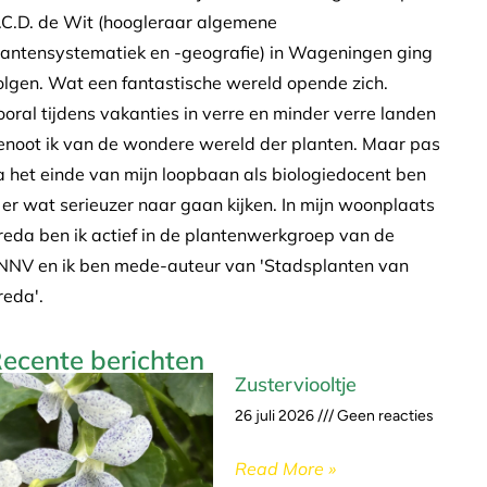
.C.D. de Wit (hoogleraar algemene
lantensystematiek en -geografie) in Wageningen ging
olgen. Wat een fantastische wereld opende zich.
ooral tijdens vakanties in verre en minder verre landen
enoot ik van de wondere wereld der planten. Maar pas
a het einde van mijn loopbaan als biologiedocent ben
k er wat serieuzer naar gaan kijken. In mijn woonplaats
reda ben ik actief in de plantenwerkgroep van de
NNV en ik ben mede-auteur van 'Stadsplanten van
reda'.
ecente berichten
Zusterviooltje
26 juli 2026
Geen reacties
Read More »