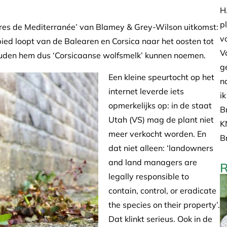
H
p
eures de Mediterranée’ van Blamey & Grey-Wilson uitkomst:
v
bied loopt van de Balearen en Corsica naar het oosten tot
V
ouden hem dus ‘Corsicaanse wolfsmelk’ kunnen noemen.
g
Een kleine speurtocht op het
n
internet leverde iets
i
opmerkelijks op: in de staat
B
Utah (VS) mag de plant niet
K
meer verkocht worden. En
B
dat niet alleen: ‘landowners
and land managers are
R
legally responsible to
contain, control, or eradicate
the species on their property’.
Dat klinkt serieus. Ook in de