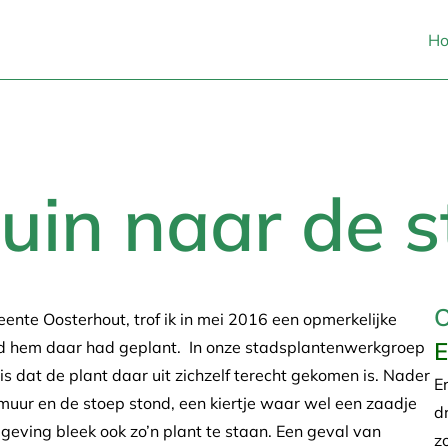
H
tuin naar de 
O
ente Oosterhout, trof ik in mei 2016 een opmerkelijke
E
nd hem daar had geplant. In onze stadsplantenwerkgroep
s dat de plant daar uit zichzelf terecht gekomen is. Nader
E
 muur en de stoep stond, een kiertje waar wel een zaadje
d
mgeving bleek ook zo’n plant te staan. Een geval van
z