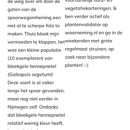
voornamelijk flora- en
de weg over om door de
vegetatiekarteringen. Ik
gaten van de
ben verder actief als
spoorwegomheining een
plantenvalidator op
niet al te scherpe foto te
waarneming.nl en ga in de
maken. Thuis bleek mijn
weekenden met grote
vermoeden te kloppen, het
regelmaat struinen, op
was een kleine populatie
zoek naar bijzondere
(10 exemplaren) van
planten! :-)
bleekgele hennepnetel
(
Galeopsis segetum
)!
Deze soort is al vaker
langs het spoor gevonden,
maar nog niet eerder in
Nijmegen zelf. Ondanks
dat bleekgele hennepnetel
relatief weinig kleur heeft,