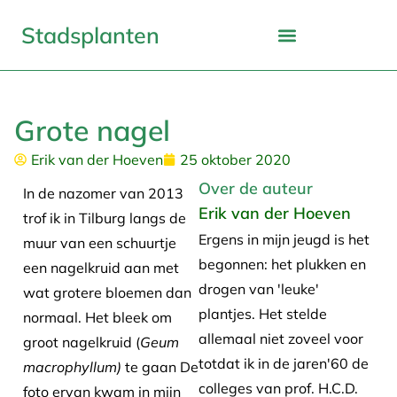
Stadsplanten
Grote nagel
Erik van der Hoeven
25 oktober 2020
Over de auteur
In de nazomer van 2013
Erik van der Hoeven
trof ik in Tilburg langs de
Ergens in mijn jeugd is het
muur van een schuurtje
begonnen: het plukken en
een nagelkruid aan met
drogen van 'leuke'
wat grotere bloemen dan
plantjes. Het stelde
normaal. Het bleek om
allemaal niet zoveel voor
groot nagelkruid (
Geum
totdat ik in de jaren'60 de
macrophyllum)
te gaan De
colleges van prof. H.C.D.
foto ervan kwam in mijn