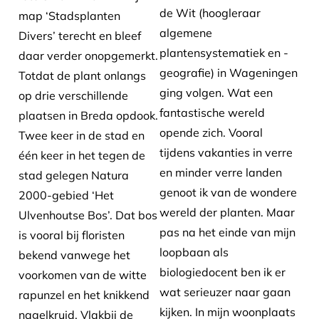
de Wit (hoogleraar
map ‘Stadsplanten
algemene
Divers’ terecht en bleef
plantensystematiek en -
daar verder onopgemerkt.
geografie) in Wageningen
Totdat de plant onlangs
ging volgen. Wat een
op drie verschillende
fantastische wereld
plaatsen in Breda opdook.
opende zich. Vooral
Twee keer in de stad en
tijdens vakanties in verre
één keer in het tegen de
en minder verre landen
stad gelegen Natura
genoot ik van de wondere
2000-gebied ‘Het
wereld der planten. Maar
Ulvenhoutse Bos’. Dat bos
pas na het einde van mijn
is vooral bij floristen
loopbaan als
bekend vanwege het
biologiedocent ben ik er
voorkomen van de witte
wat serieuzer naar gaan
rapunzel en het knikkend
kijken. In mijn woonplaats
nagelkruid. Vlakbij de