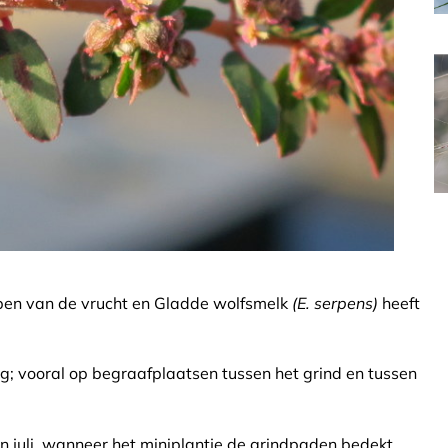
bben van de vrucht en Gladde wolfsmelk
(E. serpens)
heeft
g; vooral op begraafplaatsen tussen het grind en tussen
in juli, wanneer het miniplantje de grindpaden bedekt