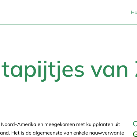
H
apijtjes van 
O
it Noord-Amerika en meegekomen met kuipplanten uit
G
erland. Het is de algemeenste van enkele nauwverwante