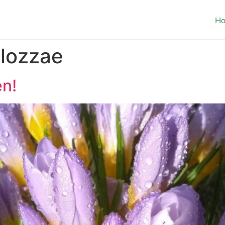
H
lozzae
en!