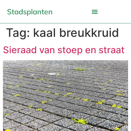
Stadsplanten
Tag:
kaal breukkruid
Sieraad van stoep en straat