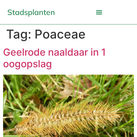
Stadsplanten
Tag:
Poaceae
Geelrode naaldaar in 1
oogopslag