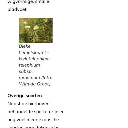
wigvormige, smalle
bladvoet.
Bleke
hemelsleutel –
Hylotelephium
telephium
subsp.
maximum
(foto:
Wim de Groot)
Overige soorten
Naast de hierboven
behandelde soorten zijn er
nog veel meer exotische
soorten opgedoken in het