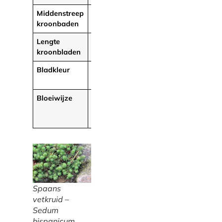
Middenstreep
Lichtroze
Roze tot
Roze tot
kroonbaden
rood
rood
Lengte
3,5-6 mm
2-4 mm
4-5 mm
kroonbladen
(meestal 3)
Bladkleur
Blauwgroen
Groen of
Blauwgro
blauwgroen
Bloeiwijze
Wijdvertakt
Compact
Wijd
(1-2 cm
vertakt
breed)
Spaans
vetkruid –
Sedum
hispanicum