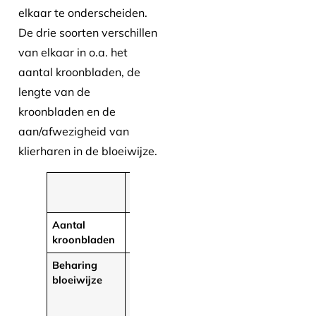
elkaar te onderscheiden.
De drie soorten verschillen
van elkaar in o.a. het
aantal kroonbladen, de
lengte van de
kroonbladen en de
aan/afwezigheid van
klierharen in de bloeiwijze.
Sedum
Sedum
Sedum
hispanicum
lydium
pallidum
Aantal
5-9
5
5
kroonbladen
(meestal 6)
Beharing
Beperkt
Kaal
Sterk
bloeiwijze
beklierd,
beklierd,
slanke
stevige
klierharen
klierharen