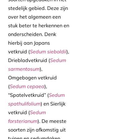
stedelijk gebied. Deze zijn
over het algemeen een
stuk beter te herkennen en
onderscheiden. Denk
hierbij aan Japans
vetkruid (
Sedum sieboldii
),
Driebladvetkruid (
Sedum
sarmentosum
),
Omgebogen vetkruid
(
Sedum cepaea
),
“Spatelvetkruid” (
Sedum
spathulifolium
) en Sierlijk
vetkruid (
Sedum
forsterianum
). De meeste
soorten zijn afkomstig uit
tuinen en sedumdaken