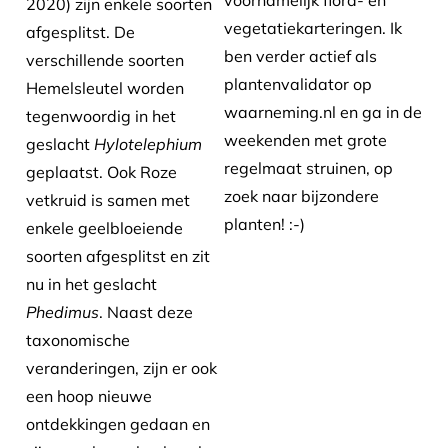
voornamelijk flora- en
2020) zijn enkele soorten
vegetatiekarteringen. Ik
afgesplitst. De
ben verder actief als
verschillende soorten
plantenvalidator op
Hemelsleutel worden
waarneming.nl en ga in de
tegenwoordig in het
weekenden met grote
geslacht
Hylotelephium
regelmaat struinen, op
geplaatst. Ook Roze
zoek naar bijzondere
vetkruid is samen met
planten! :-)
enkele geelbloeiende
soorten afgesplitst en zit
nu in het geslacht
Phedimus
. Naast deze
taxonomische
veranderingen, zijn er ook
een hoop nieuwe
ontdekkingen gedaan en