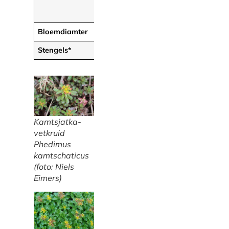
scheuten
scheuten
vormend
Bloemdiamter
>15 mm
<15 mm
Stengels*
Onvertakt
Vertakt
Kamtsjatka-
vetkruid
Phedimus
kamtschaticus
(foto: Niels
Eimers)