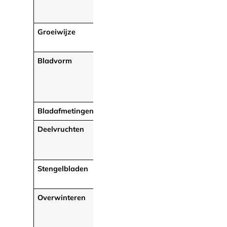
Phedimus
Phedimus
kamtschaticus
hybridus
Groeiwijze
Liggend tot
Liggend tot
opstijgend
opstijgend
Bladvorm
Langwerpig-
Langwerpig-
eirond tot
eirond tot
spatelvormig (vrij
spatelvormig
smal)
(iets breder)
Bladafmetingen
3-5 x 1-1,2 cm
2,5 x 1,2 cm
Deelvruchten
Horizontaal tot
Duidelijk schuin
schuinomhoog
omhoog
Stengelbladen
Tegenoverstaand
Verspreid
of verspreid
Overwinteren
Niet
Overwinterend,
overwinterend,
met lange
nieuwe, korte
bebladerde